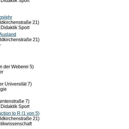
 Didaktik Sport
gslehr
ldkirchenstraße 21)
 Didaktik Sport
 Ausland
eldkirchenstraße 21)
e
n der Weberei 5)
er
r Universität 7)
ogie
ärntenstraße 7)
 Didaktik Sport
ion to R (1 von 5)
eldkirchenstraße 21)
itikwissenschaft