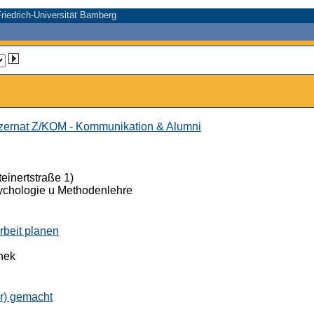
riedrich-Universität Bamberg
ernat Z/KOM - Kommunikation & Alumni
einertstraße 1)
ychologie u Methodenlehre
rbeit planen
thek
er) gemacht