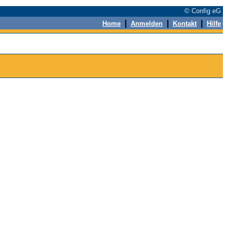
© Config eG
|
|
|
Home
Anmelden
Kontakt
Hilfe