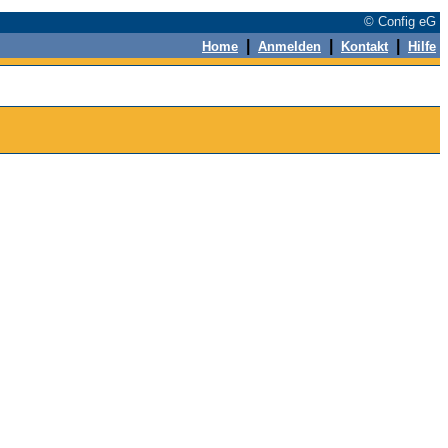
© Config eG
|
|
|
Home
Anmelden
Kontakt
Hilfe