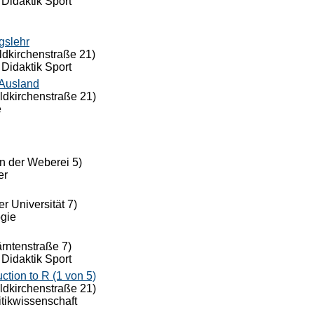
 Didaktik Sport
gslehr
ldkirchenstraße 21)
 Didaktik Sport
 Ausland
eldkirchenstraße 21)
e
n der Weberei 5)
er
r Universität 7)
ogie
ärntenstraße 7)
 Didaktik Sport
ion to R (1 von 5)
eldkirchenstraße 21)
itikwissenschaft