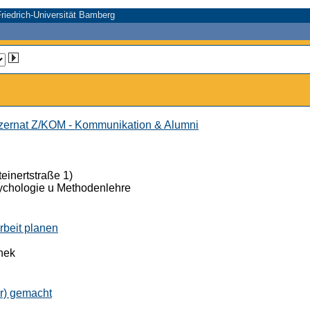
riedrich-Universität Bamberg
ernat Z/KOM - Kommunikation & Alumni
einertstraße 1)
ychologie u Methodenlehre
rbeit planen
thek
er) gemacht