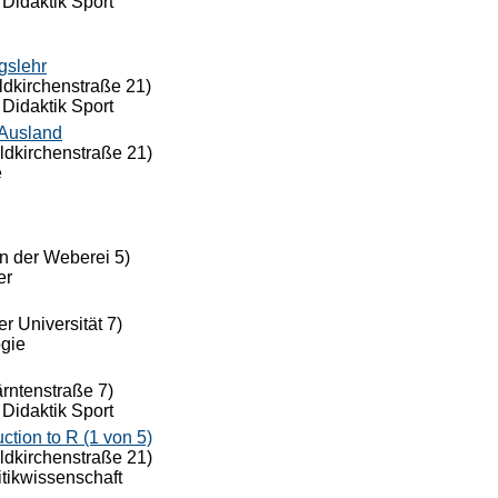
 Didaktik Sport
gslehr
ldkirchenstraße 21)
 Didaktik Sport
 Ausland
eldkirchenstraße 21)
e
n der Weberei 5)
er
r Universität 7)
ogie
ärntenstraße 7)
 Didaktik Sport
ion to R (1 von 5)
eldkirchenstraße 21)
itikwissenschaft