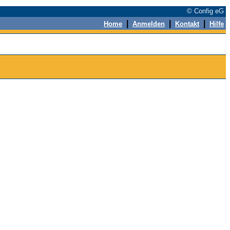
© Config eG
|
|
|
Home
Anmelden
Kontakt
Hilfe