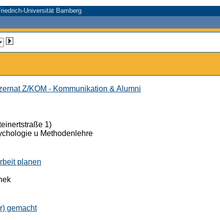
riedrich-Universität Bamberg
ernat Z/KOM - Kommunikation & Alumni
einertstraße 1)
ychologie u Methodenlehre
rbeit planen
thek
er) gemacht