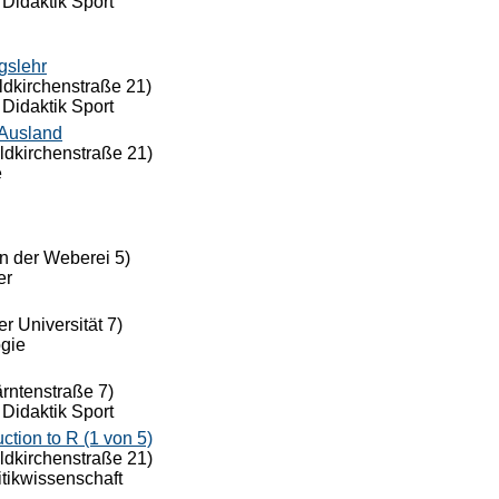
 Didaktik Sport
gslehr
ldkirchenstraße 21)
 Didaktik Sport
 Ausland
eldkirchenstraße 21)
e
n der Weberei 5)
er
r Universität 7)
ogie
ärntenstraße 7)
 Didaktik Sport
ion to R (1 von 5)
eldkirchenstraße 21)
itikwissenschaft