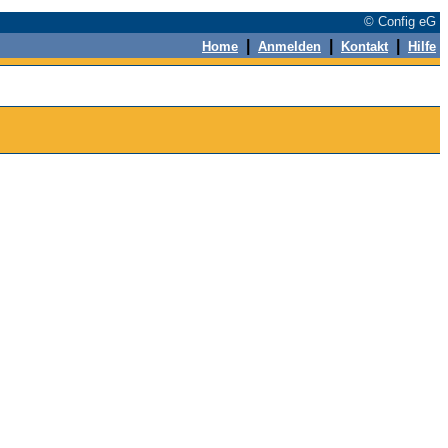
© Config eG
|
|
|
Home
Anmelden
Kontakt
Hilfe