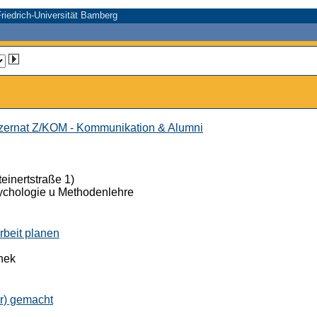
riedrich-Universität Bamberg
ernat Z/KOM - Kommunikation & Alumni
einertstraße 1)
ychologie u Methodenlehre
rbeit planen
thek
er) gemacht