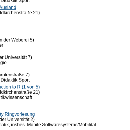
 Didaktik Sport
 Ausland
eldkirchenstraße 21)
e
n der Weberei 5)
er
r Universität 7)
ogie
ärntenstraße 7)
 Didaktik Sport
ion to R (1 von 5)
eldkirchenstraße 21)
itikwissenschaft
ty Ringvorlesung
der Universität 2)
rmatik, insbes. Mobile Softwaresysteme/Mobilität