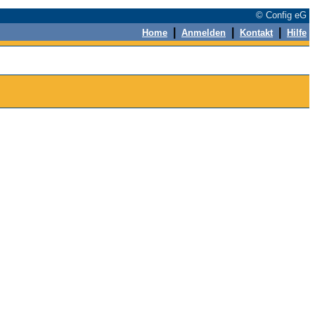
© Config eG
|
|
|
Home
Anmelden
Kontakt
Hilfe