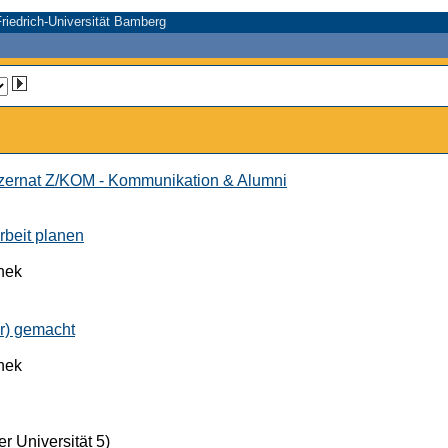
riedrich-Universität Bamberg
ernat Z/KOM - Kommunikation & Alumni
rbeit planen
thek
er) gemacht
thek
r Universität 5)