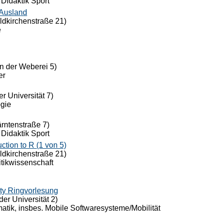
 Didaktik Sport
 Ausland
eldkirchenstraße 21)
e
n der Weberei 5)
er
r Universität 7)
ogie
ärntenstraße 7)
 Didaktik Sport
ion to R (1 von 5)
eldkirchenstraße 21)
itikwissenschaft
ty Ringvorlesung
der Universität 2)
rmatik, insbes. Mobile Softwaresysteme/Mobilität