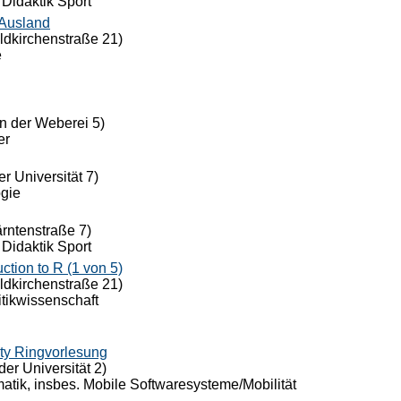
 Didaktik Sport
 Ausland
eldkirchenstraße 21)
e
n der Weberei 5)
er
r Universität 7)
ogie
ärntenstraße 7)
 Didaktik Sport
ion to R (1 von 5)
eldkirchenstraße 21)
itikwissenschaft
ty Ringvorlesung
der Universität 2)
rmatik, insbes. Mobile Softwaresysteme/Mobilität