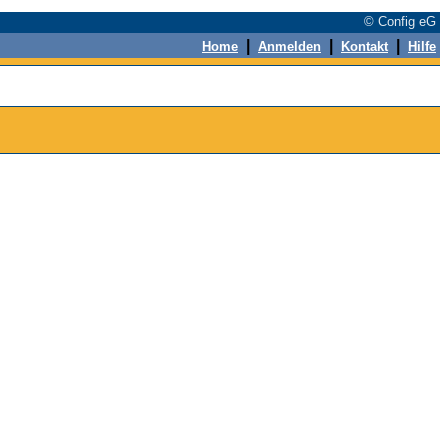
© Config eG
|
|
|
Home
Anmelden
Kontakt
Hilfe