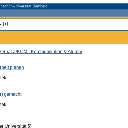
riedrich-Universität Bamberg
ernat Z/KOM - Kommunikation & Alumni
rbeit planen
thek
er) gemacht
thek
r Universität 5)