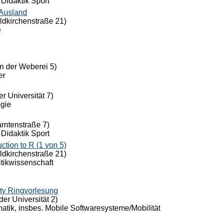
 Didaktik Sport
 Ausland
eldkirchenstraße 21)
e
n der Weberei 5)
er
r Universität 7)
ogie
ärntenstraße 7)
 Didaktik Sport
ion to R (1 von 5)
eldkirchenstraße 21)
itikwissenschaft
ty Ringvorlesung
der Universität 2)
rmatik, insbes. Mobile Softwaresysteme/Mobilität