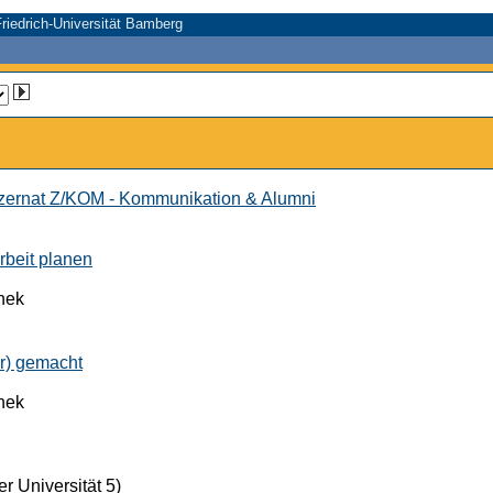
riedrich-Universität Bamberg
ernat Z/KOM - Kommunikation & Alumni
rbeit planen
thek
er) gemacht
thek
r Universität 5)