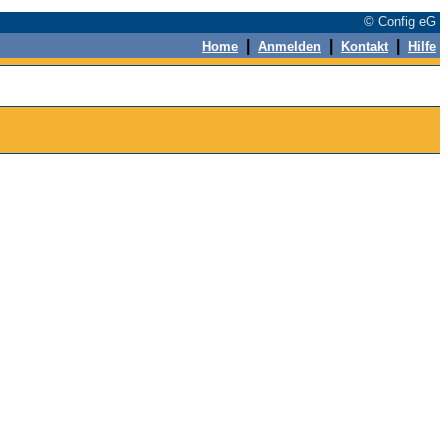
© Config eG
|
|
|
Home
Anmelden
Kontakt
Hilfe