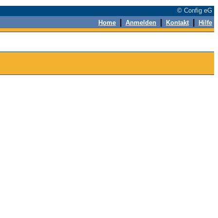
© Config eG
|
|
|
Home
Anmelden
Kontakt
Hilfe