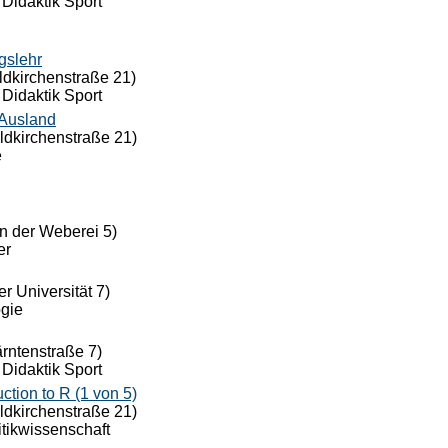
 Didaktik Sport
gslehr
ldkirchenstraße 21)
 Didaktik Sport
 Ausland
eldkirchenstraße 21)
e
n der Weberei 5)
er
r Universität 7)
ogie
ärntenstraße 7)
 Didaktik Sport
ion to R (1 von 5)
eldkirchenstraße 21)
itikwissenschaft