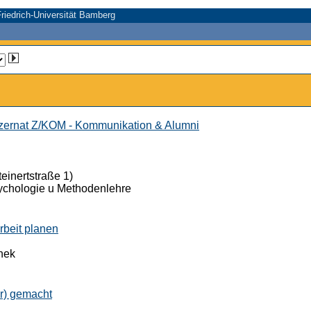
riedrich-Universität Bamberg
ernat Z/KOM - Kommunikation & Alumni
einertstraße 1)
ychologie u Methodenlehre
rbeit planen
thek
er) gemacht