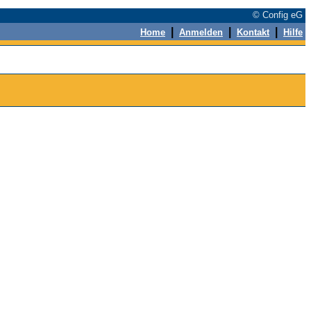
© Config eG
|
|
|
Home
Anmelden
Kontakt
Hilfe