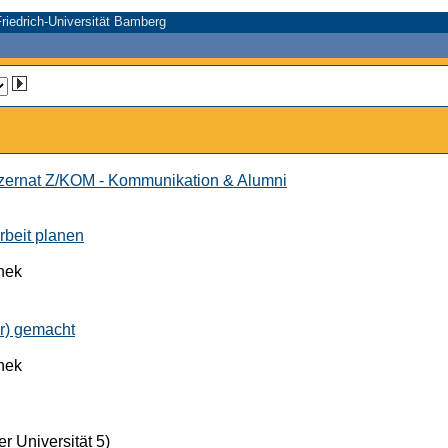
riedrich-Universität Bamberg
ernat Z/KOM - Kommunikation & Alumni
rbeit planen
thek
er) gemacht
thek
r Universität 5)