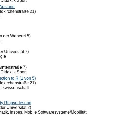
 Didaktik Sport
 Ausland
eldkirchenstraße 21)
e
n der Weberei 5)
er
r Universität 7)
ogie
ärntenstraße 7)
 Didaktik Sport
ion to R (1 von 5)
eldkirchenstraße 21)
itikwissenschaft
ty Ringvorlesung
der Universität 2)
rmatik, insbes. Mobile Softwaresysteme/Mobilität