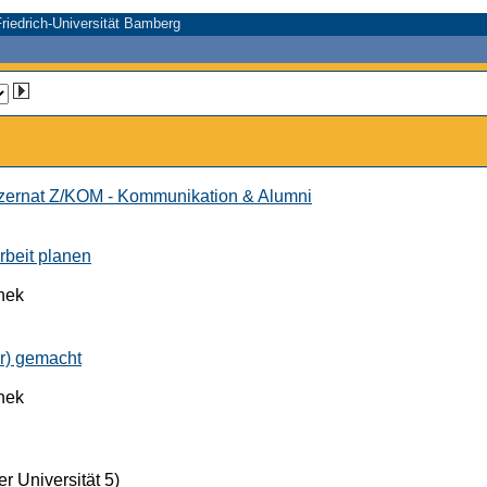
riedrich-Universität Bamberg
ernat Z/KOM - Kommunikation & Alumni
rbeit planen
thek
er) gemacht
thek
r Universität 5)