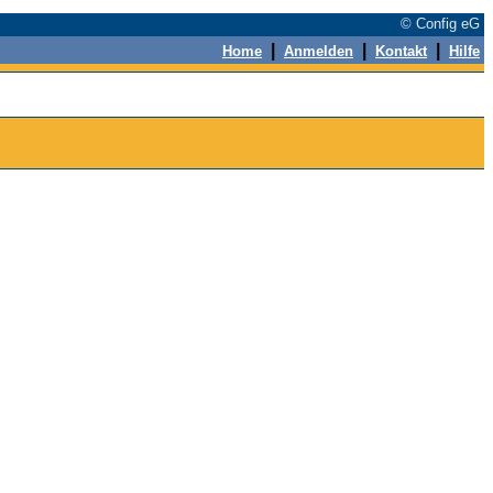
© Config eG
|
|
|
Home
Anmelden
Kontakt
Hilfe