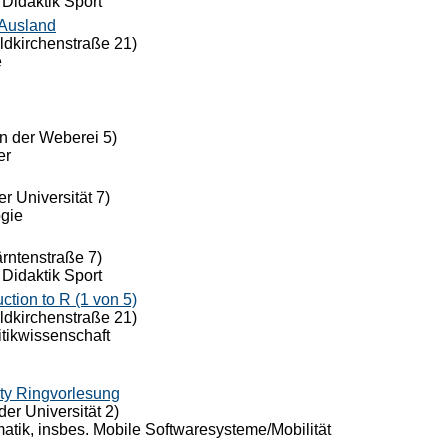
 Didaktik Sport
 Ausland
eldkirchenstraße 21)
e
n der Weberei 5)
er
r Universität 7)
ogie
ärntenstraße 7)
 Didaktik Sport
ion to R (1 von 5)
eldkirchenstraße 21)
itikwissenschaft
ty Ringvorlesung
der Universität 2)
rmatik, insbes. Mobile Softwaresysteme/Mobilität