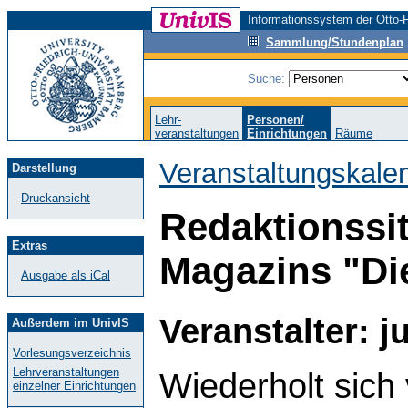
Informationssystem der Otto-F
Sammlung/Stundenplan
Suche:
Lehr-
Personen/
veranstaltungen
Einrichtungen
Räume
Veranstaltungskale
Darstellung
Druckansicht
Redaktionssi
Extras
Magazins "Di
Ausgabe als iCal
Veranstalter: 
Außerdem im UnivIS
Vorlesungsverzeichnis
Lehrveranstaltungen
Wiederholt sich
einzelner Einrichtungen