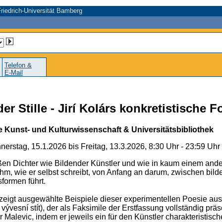
riedrich-Universität Bamberg
Telefon &
E-Mail
r Stille - Jirí Kolárs konkretistische 
he Kunst- und Kulturwissenschaft & Universitätsbibliothek
nerstag, 15.1.2026 bis Freitag, 13.3.2026, 8:30 Uhr - 23:59 Uhr
ßen Dichter wie Bildender Künstler und wie in kaum einem ande
ihm, wie er selbst schreibt, von Anfang an darum, zwischen bild
formen führt.
4 zeigt ausgewählte Beispiele dieser experimentellen Poesie aus 
vesní stít), der als Faksimile der Erstfassung vollständig präse
r Malevic, indem er jeweils ein für den Künstler charakteristisc