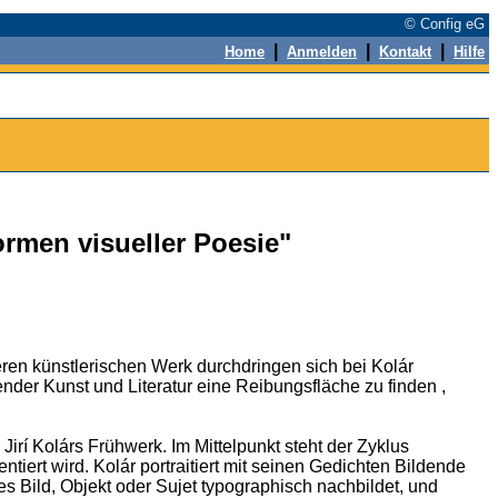
© Config eG
|
|
|
Home
Anmelden
Kontakt
Hilfe
Formen visueller Poesie"
ren künstlerischen Werk durchdringen sich bei Kolár
ender Kunst und Literatur eine Reibungsfläche zu finden ,
Jirí Kolárs Frühwerk. Im Mittelpunkt steht der Zyklus
ntiert wird. Kolár portraitiert mit seinen Gedichten Bildende
hes Bild, Objekt oder Sujet typographisch nachbildet, und