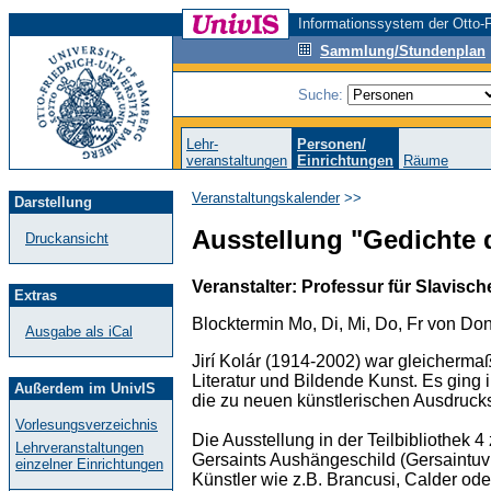
Informationssystem der Otto-F
Sammlung/Stundenplan
Suche:
Lehr-
Personen/
veranstaltungen
Einrichtungen
Räume
Veranstaltungskalender
>>
Darstellung
Ausstellung "Gedichte de
Druckansicht
Veranstalter: Professur für Slavisc
Extras
Blocktermin Mo, Di, Mi, Do, Fr von Don
Ausgabe als iCal
Jirí Kolár (1914-2002) war gleicherma
Literatur und Bildende Kunst. Es ging 
Außerdem im UnivIS
die zu neuen künstlerischen Ausdrucks
Vorlesungsverzeichnis
Die Ausstellung in der Teilbibliothek 
Lehrveranstaltungen
Gersaints Aushängeschild (Gersaintuv vý
einzelner Einrichtungen
Künstler wie z.B. Brancusi, Calder ode