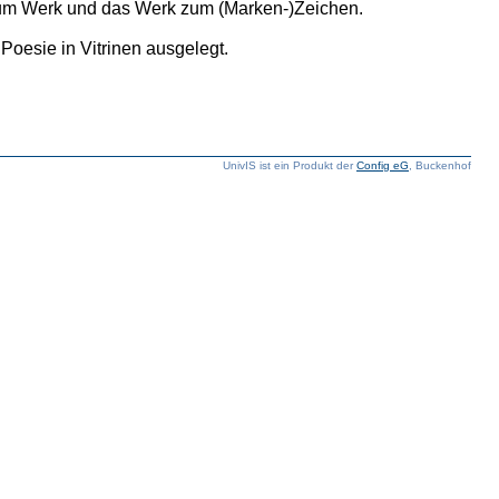
 zum Werk und das Werk zum (Marken-)Zeichen.
Poesie in Vitrinen ausgelegt.
UnivIS ist ein Produkt der
Config eG
, Buckenhof