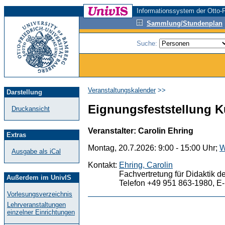
Informationssystem der Otto-F
Sammlung/Stundenplan
Suche:
Veranstaltungskalender
>>
Darstellung
Eignungsfeststellung K
Druckansicht
Veranstalter: Carolin Ehring
Extras
Montag, 20.7.2026: 9:00 - 15:00 Uhr;
W
Ausgabe als iCal
Kontakt:
Ehring, Carolin
Fachvertretung für Didaktik d
Außerdem im UnivIS
Telefon +49 951 863-1980, E-
Vorlesungsverzeichnis
Lehrveranstaltungen
einzelner Einrichtungen