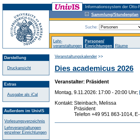
Informationssystem der Otto-F
Sammlung/Stundenplan
Suche:
Lehr-
Personen/
veranstaltungen
Einrichtungen
Räume
Veranstaltungskalender
>>
Darstellung
Dies academicus 2026
Druckansicht
Veranstalter: Präsident
Extras
Montag, 9.11.2026: 17:00 - 20:00 Uhr;
Ausgabe als iCal
Kontakt:
Steinbach, Melissa
Präsident
Außerdem im UnivIS
Telefon +49 951 863-1014, E-
Vorlesungsverzeichnis
Lehrveranstaltungen
einzelner Einrichtungen