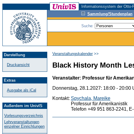
Informationssystem der Otto-F
Sammlung/Stundenplan
Suche:
Veranstaltungskalender
>>
Darstellung
Black History Month L
Druckansicht
Veranstalter: Professur für Amerika
Extras
Donnerstag, 28.1.2027: 18:00 - 20:00 
Ausgabe als iCal
Kontakt:
Spychala, Mareike
Professur für Amerikanistik
Außerdem im UnivIS
Telefon +49 951 863-2241, E-
Vorlesungsverzeichnis
Lehrveranstaltungen
einzelner Einrichtungen