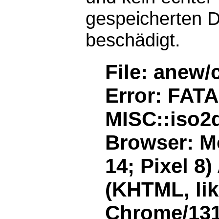
gespeicherten D
beschädigt.
File: anew/
Error: FAT
MISC::iso2d
Browser: Mo
14; Pixel 8
(KHTML, li
Chrome/131