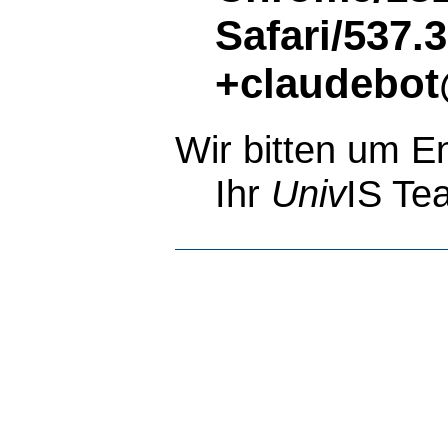
Safari/537.
+claudebot
Wir bitten um E
Ihr
Univ
IS Te