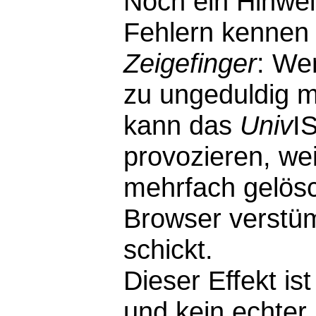
Noch ein Hinwei
Fehlern kennen 
Zeigefinger
: We
zu ungeduldig m
kann das
Univ
I
provozieren, wei
mehrfach gelösc
Browser verstü
schickt.
Dieser Effekt i
und kein echter F