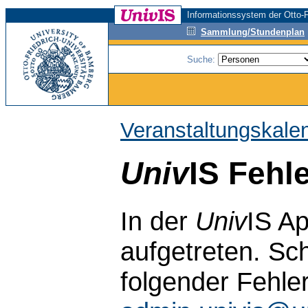
Informationssystem der Otto-F
Sammlung/Stundenplan
Suche:
Veranstaltungskale
Univ
IS Fehl
In der
Univ
IS Ap
aufgetreten. Sch
folgender Fehle