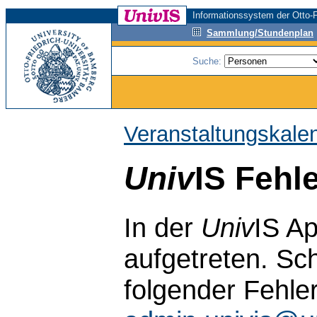
Informationssystem der Otto-F
Sammlung/Stundenplan
Suche:
Veranstaltungskale
Univ
IS Fehl
In der
Univ
IS Ap
aufgetreten. Sch
folgender Fehle