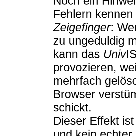
Noch ein Hinwei
Fehlern kennen 
Zeigefinger
: We
zu ungeduldig m
kann das
Univ
I
provozieren, wei
mehrfach gelösc
Browser verstü
schickt.
Dieser Effekt i
und kein echter F