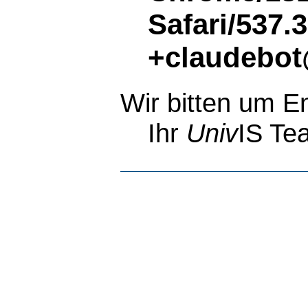
Safari/537.
+claudebot
Wir bitten um E
Ihr
Univ
IS Te