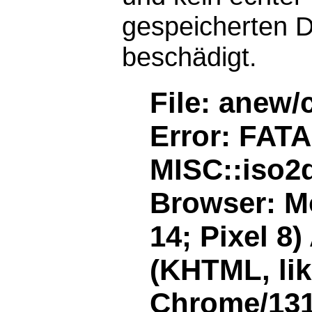
gespeicherten D
beschädigt.
File: anew/
Error: FAT
MISC::iso2d
Browser: Mo
14; Pixel 8
(KHTML, li
Chrome/131