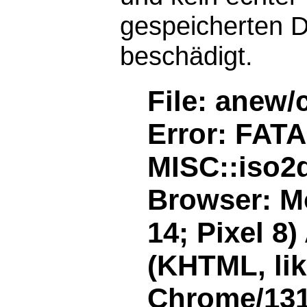
gespeicherten D
beschädigt.
File: anew/
Error: FAT
MISC::iso2d
Browser: Mo
14; Pixel 8
(KHTML, li
Chrome/131