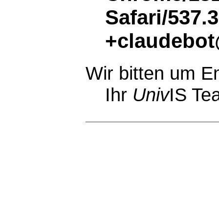
Safari/537.
+claudebot
Wir bitten um E
Ihr
Univ
IS Te