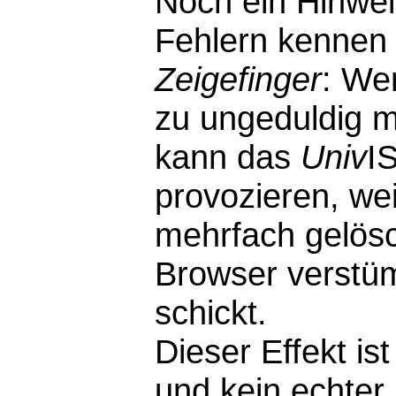
Noch ein Hinwei
Fehlern kennen 
Zeigefinger
: We
zu ungeduldig m
kann das
Univ
I
provozieren, wei
mehrfach gelösc
Browser verstü
schickt.
Dieser Effekt i
und kein echter F