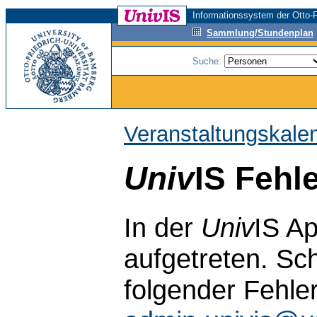
Informationssystem der Otto-F
Sammlung/Stundenplan
Suche:
Veranstaltungskale
Univ
IS Fehl
In der
Univ
IS Ap
aufgetreten. Sch
folgender Fehle