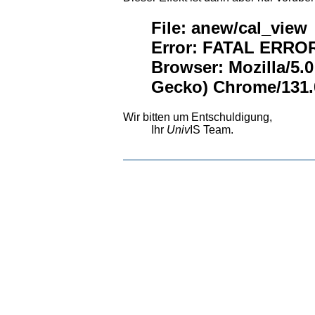
File: anew/cal_view
Error: FATAL ERROR:
Browser: Mozilla/5.
Gecko) Chrome/131.0
Wir bitten um Entschuldigung,
Ihr
Univ
IS Team.