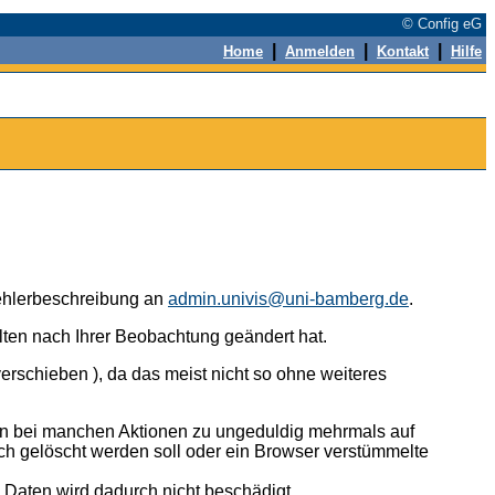
© Config eG
|
|
|
Home
Anmelden
Kontakt
Hilfe
 Fehlerbeschreibung an
admin.univis@uni-bamberg.de
.
alten nach Ihrer Beobachtung geändert hat.
erschieben ), da das meist nicht so ohne weiteres
n bei manchen Aktionen zu ungeduldig mehrmals auf
ch gelöscht werden soll oder ein Browser verstümmelte
n Daten wird dadurch nicht beschädigt.