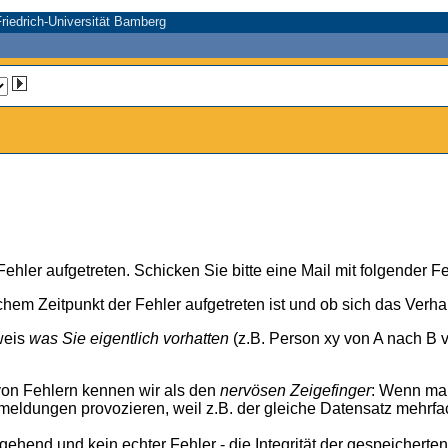
riedrich-Universität Bamberg
n Fehler aufgetreten. Schicken Sie bitte eine Mail mit folgender
chem Zeitpunkt der Fehler aufgetreten ist und ob sich das Verh
weis
was Sie eigentlich vorhatten
(z.B. Person xy von A nach B v
von Fehlern kennen wir als den
nervösen Zeigefinger
: Wenn ma
meldungen provozieren, weil z.B. der gleiche Datensatz mehrfa
rgehend und kein echter Fehler - die Integrität der gespeicherte