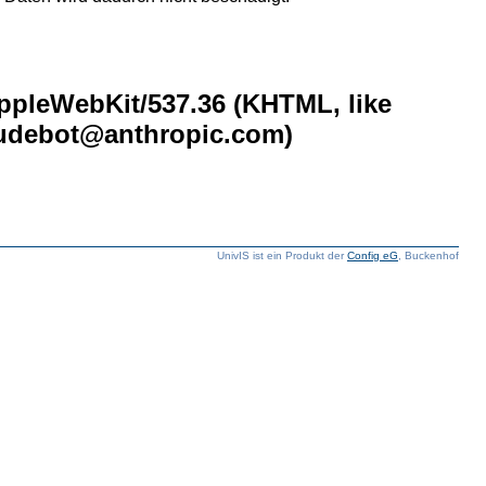
AppleWebKit/537.36 (KHTML, like
laudebot@anthropic.com)
UnivIS ist ein Produkt der
Config eG
, Buckenhof