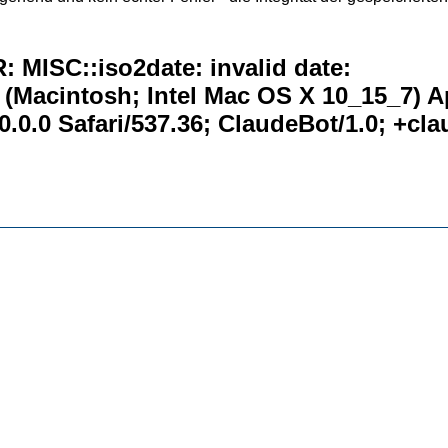
 MISC::iso2date: invalid date:
0 (Macintosh; Intel Mac OS X 10_15_7) 
.0.0 Safari/537.36; ClaudeBot/1.0; +c