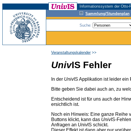
Informationssystem der Otto-F
Sammlung/Stundenplan
Suche:
Veranstaltungskalender
>>
Univ
IS Fehler
In der
Univ
IS Applikation ist leider ei
Bitte geben Sie dabei auch an, zu wel
Entscheidend ist für uns auch der Hin
ersichtlich ist.
Noch ein Hinweis: Eine ganze Reihe 
Buttons klickt, kann das
Univ
IS-Fehler
Anfragen an
Univ
IS schickt.
Dieser Effekt ist dann aber nur vorübe