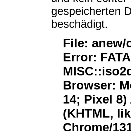
gespeicherten D
beschädigt.
File: anew/
Error: FAT
MISC::iso2d
Browser: Mo
14; Pixel 8
(KHTML, li
Chrome/131