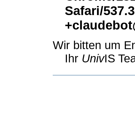
Safari/537.
+claudebot
Wir bitten um E
Ihr
Univ
IS Te