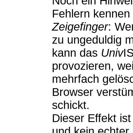
Noch ein Hinwei
Fehlern kennen 
Zeigefinger
: We
zu ungeduldig m
kann das
Univ
I
provozieren, wei
mehrfach gelösc
Browser verstü
schickt.
Dieser Effekt i
und kein echter F