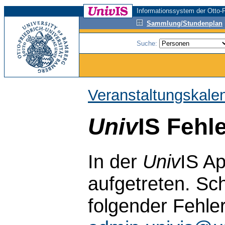
Informationssystem der Otto-F
Sammlung/Stundenplan
Suche:
Veranstaltungskale
Univ
IS Fehl
In der
Univ
IS Ap
aufgetreten. Sch
folgender Fehle