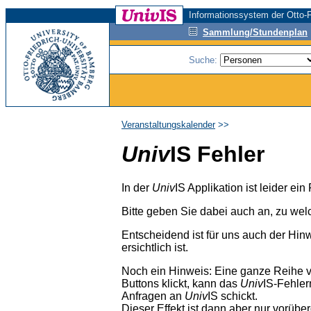
Informationssystem der Otto-F
Sammlung/Stundenplan
Suche:
Veranstaltungskalender
>>
Univ
IS Fehler
In der
Univ
IS Applikation ist leider ei
Bitte geben Sie dabei auch an, zu wel
Entscheidend ist für uns auch der Hin
ersichtlich ist.
Noch ein Hinweis: Eine ganze Reihe 
Buttons klickt, kann das
Univ
IS-Fehler
Anfragen an
Univ
IS schickt.
Dieser Effekt ist dann aber nur vorübe