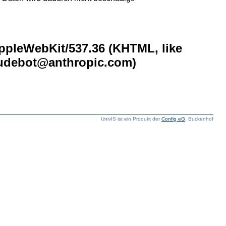
AppleWebKit/537.36 (KHTML, like
laudebot@anthropic.com)
UnivIS ist ein Produkt der
Config eG
, Buckenhof