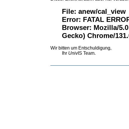
File: anew/cal_view
Error: FATAL ERROR:
Browser: Mozilla/5.
Gecko) Chrome/131.0
Wir bitten um Entschuldigung,
Ihr
Univ
IS Team.