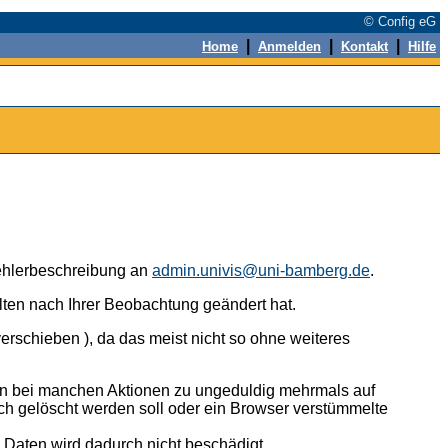
© Config eG
|
|
|
Home
Anmelden
Kontakt
Hilfe
 Fehlerbeschreibung an
admin.univis@uni-bamberg.de
.
alten nach Ihrer Beobachtung geändert hat.
erschieben ), da das meist nicht so ohne weiteres
n bei manchen Aktionen zu ungeduldig mehrmals auf
ch gelöscht werden soll oder ein Browser verstümmelte
n Daten wird dadurch nicht beschädigt.