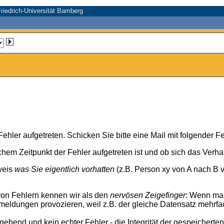
riedrich-Universität Bamberg
n Fehler aufgetreten. Schicken Sie bitte eine Mail mit folgender
chem Zeitpunkt der Fehler aufgetreten ist und ob sich das Verh
weis
was Sie eigentlich vorhatten
(z.B. Person xy von A nach B v
von Fehlern kennen wir als den
nervösen Zeigefinger
: Wenn ma
meldungen provozieren, weil z.B. der gleiche Datensatz mehrfa
rgehend und kein echter Fehler - die Integrität der gespeicherte