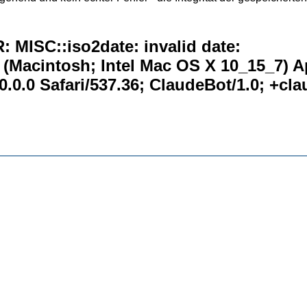
 MISC::iso2date: invalid date:
0 (Macintosh; Intel Mac OS X 10_15_7) 
.0.0 Safari/537.36; ClaudeBot/1.0; +c