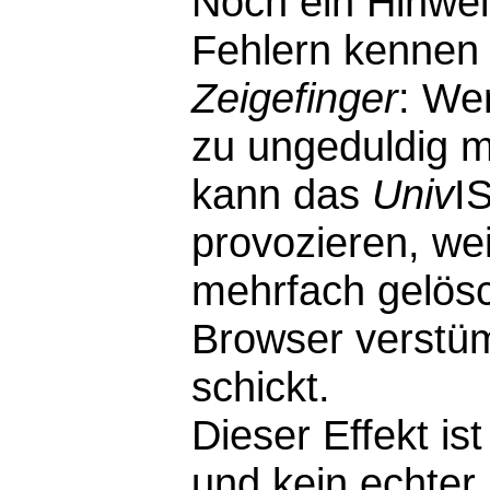
Noch ein Hinwei
Fehlern kennen 
Zeigefinger
: We
zu ungeduldig m
kann das
Univ
I
provozieren, wei
mehrfach gelösc
Browser verstü
schickt.
Dieser Effekt i
und kein echter F