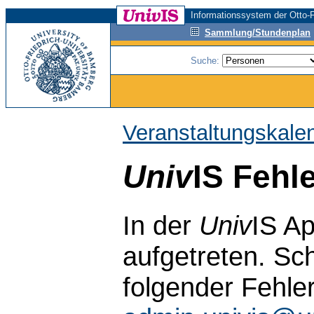
Informationssystem der Otto-F
Sammlung/Stundenplan
Suche:
Veranstaltungskale
Univ
IS Fehl
In der
Univ
IS Ap
aufgetreten. Sch
folgender Fehle