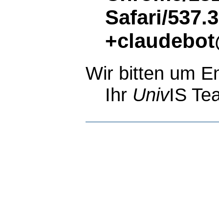
Safari/537.
+claudebot
Wir bitten um E
Ihr
Univ
IS Te