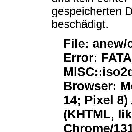
gespeicherten D
beschädigt.
File: anew/
Error: FAT
MISC::iso2d
Browser: Mo
14; Pixel 8
(KHTML, li
Chrome/131