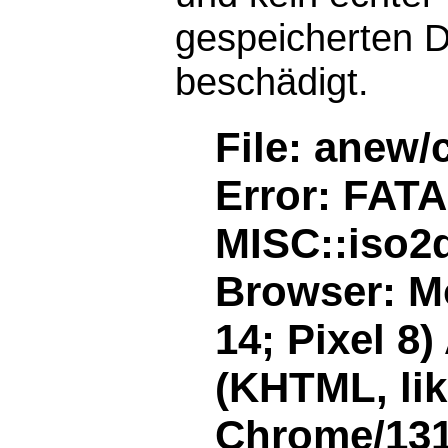
gespeicherten D
beschädigt.
File: anew/
Error: FAT
MISC::iso2d
Browser: Mo
14; Pixel 8
(KHTML, li
Chrome/131