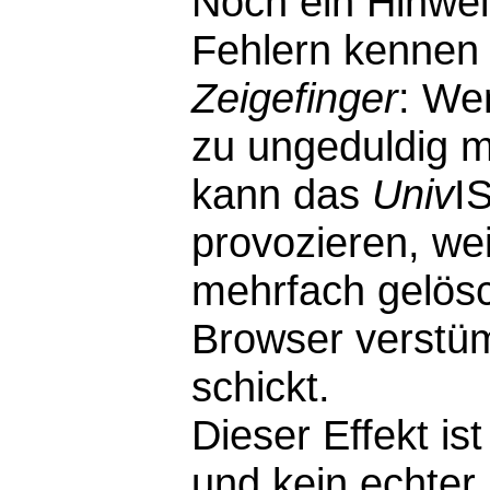
Noch ein Hinwei
Fehlern kennen 
Zeigefinger
: We
zu ungeduldig m
kann das
Univ
I
provozieren, wei
mehrfach gelösc
Browser verstü
schickt.
Dieser Effekt i
und kein echter F