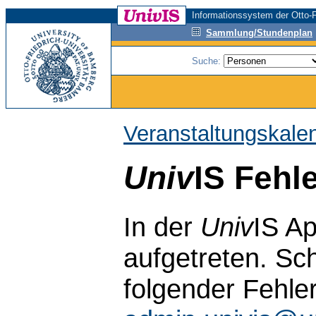
Informationssystem der Otto-F
Sammlung/Stundenplan
Suche:
Veranstaltungskale
Univ
IS Fehl
In der
Univ
IS Ap
aufgetreten. Sch
folgender Fehle