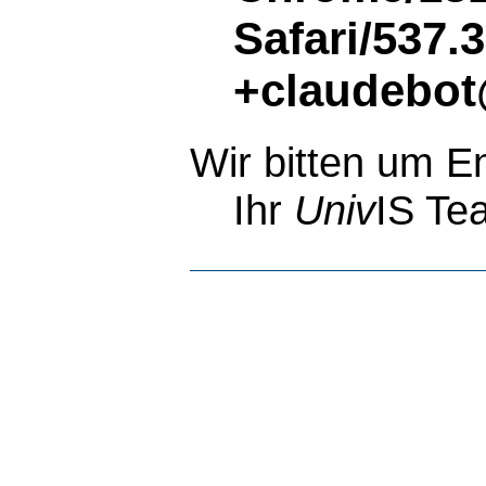
Safari/537.
+claudebot
Wir bitten um E
Ihr
Univ
IS Te