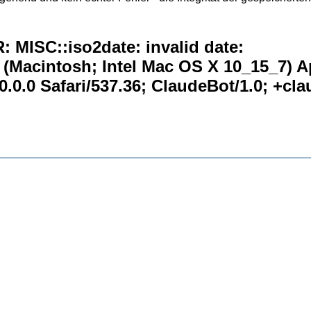
 MISC::iso2date: invalid date:
0 (Macintosh; Intel Mac OS X 10_15_7) 
.0.0 Safari/537.36; ClaudeBot/1.0; +c