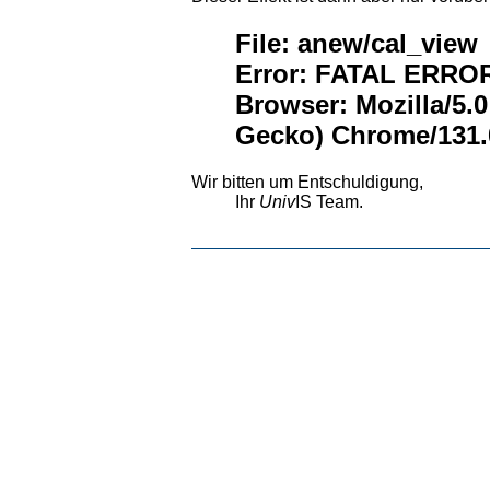
File: anew/cal_view
Error: FATAL ERROR:
Browser: Mozilla/5.
Gecko) Chrome/131.0
Wir bitten um Entschuldigung,
Ihr
Univ
IS Team.