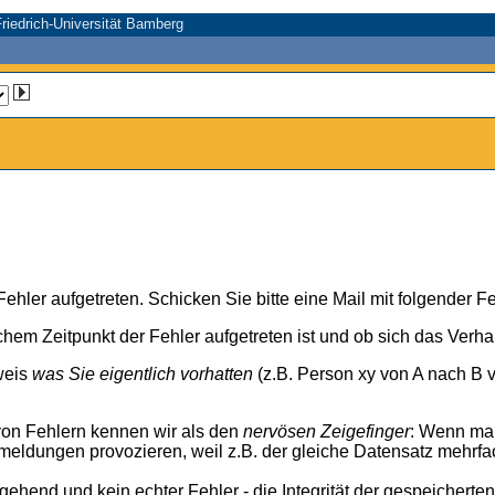
riedrich-Universität Bamberg
n Fehler aufgetreten. Schicken Sie bitte eine Mail mit folgender
chem Zeitpunkt der Fehler aufgetreten ist und ob sich das Verh
weis
was Sie eigentlich vorhatten
(z.B. Person xy von A nach B v
von Fehlern kennen wir als den
nervösen Zeigefinger
: Wenn ma
meldungen provozieren, weil z.B. der gleiche Datensatz mehrfa
rgehend und kein echter Fehler - die Integrität der gespeicherte