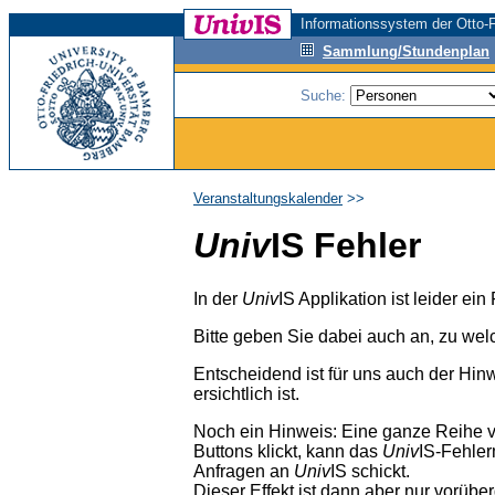
Informationssystem der Otto-F
Sammlung/Stundenplan
Suche:
Veranstaltungskalender
>>
Univ
IS Fehler
In der
Univ
IS Applikation ist leider ei
Bitte geben Sie dabei auch an, zu wel
Entscheidend ist für uns auch der Hin
ersichtlich ist.
Noch ein Hinweis: Eine ganze Reihe 
Buttons klickt, kann das
Univ
IS-Fehler
Anfragen an
Univ
IS schickt.
Dieser Effekt ist dann aber nur vorübe