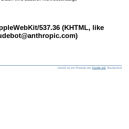
AppleWebKit/537.36 (KHTML, like
laudebot@anthropic.com)
UnivIS ist ein Produkt der
Config eG
, Buckenhof