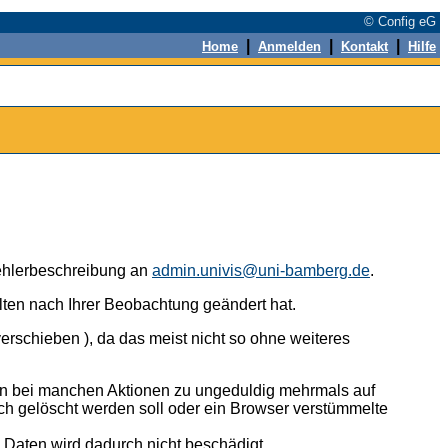
© Config eG
|
|
|
Home
Anmelden
Kontakt
Hilfe
 Fehlerbeschreibung an
admin.univis@uni-bamberg.de
.
alten nach Ihrer Beobachtung geändert hat.
erschieben ), da das meist nicht so ohne weiteres
n bei manchen Aktionen zu ungeduldig mehrmals auf
ch gelöscht werden soll oder ein Browser verstümmelte
n Daten wird dadurch nicht beschädigt.