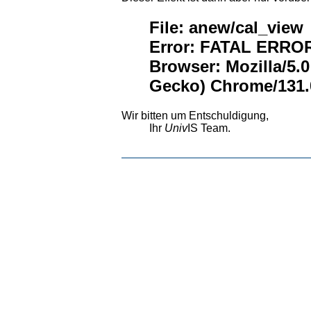
File: anew/cal_view
Error: FATAL ERROR:
Browser: Mozilla/5.
Gecko) Chrome/131.0
Wir bitten um Entschuldigung,
Ihr
Univ
IS Team.