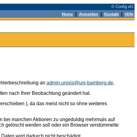
© Config eG
|
|
|
Home
Anmelden
Kontakt
Hilfe
 Fehlerbeschreibung an
admin.univis@uni-bamberg.de
.
alten nach Ihrer Beobachtung geändert hat.
erschieben ), da das meist nicht so ohne weiteres
n bei manchen Aktionen zu ungeduldig mehrmals auf
ch gelöscht werden soll oder ein Browser verstümmelte
n Daten wird dadurch nicht beschädigt.