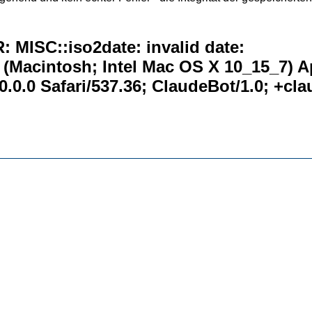
 MISC::iso2date: invalid date:
0 (Macintosh; Intel Mac OS X 10_15_7) 
.0.0 Safari/537.36; ClaudeBot/1.0; +c