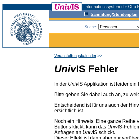
Informationssystem der Otto-F
Sammlung/Stundenplan
Suche:
Veranstaltungskalender
>>
Univ
IS Fehler
In der
Univ
IS Applikation ist leider ei
Bitte geben Sie dabei auch an, zu wel
Entscheidend ist für uns auch der Hin
ersichtlich ist.
Noch ein Hinweis: Eine ganze Reihe 
Buttons klickt, kann das
Univ
IS-Fehler
Anfragen an
Univ
IS schickt.
Dieser Effekt ist dann aber nur vorübe