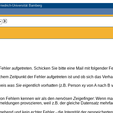
riedrich-Universität Bamberg
n Fehler aufgetreten. Schicken Sie bitte eine Mail mit folgender
chem Zeitpunkt der Fehler aufgetreten ist und ob sich das Verh
weis
was Sie eigentlich vorhatten
(z.B. Person xy von A nach B v
von Fehlern kennen wir als den
nervösen Zeigefinger
: Wenn ma
meldungen provozieren, weil z.B. der gleiche Datensatz mehrfa
rgehend und kein echter Fehler - die Integrität der gespeicherte