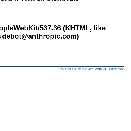
AppleWebKit/537.36 (KHTML, like
laudebot@anthropic.com)
UnivIS ist ein Produkt der
Config eG
, Buckenhof