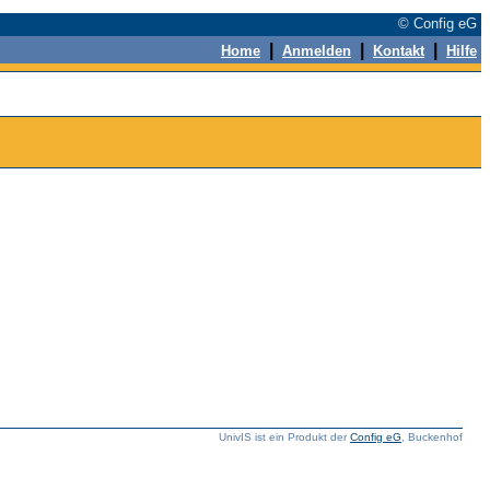
© Config eG
|
|
|
Home
Anmelden
Kontakt
Hilfe
UnivIS ist ein Produkt der
Config eG
, Buckenhof