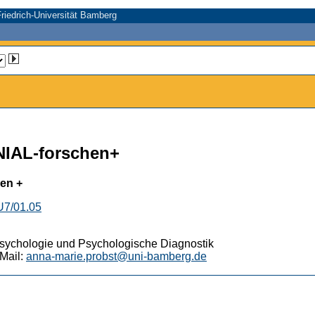
riedrich-Universität Bamberg
NIAL-forschen+
hen +
U7/01.05
spsychologie und Psychologische Diagnostik
Mail:
anna-marie.probst@uni-bamberg.de