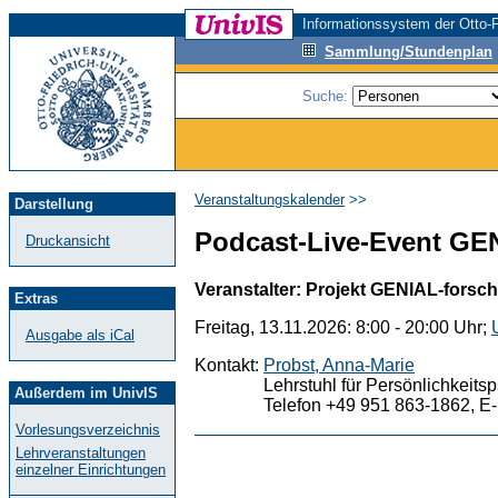
Informationssystem der Otto-F
Sammlung/Stundenplan
Suche:
Veranstaltungskalender
>>
Darstellung
Podcast-Live-Event GE
Druckansicht
Veranstalter: Projekt GENIAL-forsc
Extras
Freitag, 13.11.2026: 8:00 - 20:00 Uhr;
Ausgabe als iCal
Kontakt:
Probst, Anna-Marie
Lehrstuhl für Persönlichkeit
Außerdem im UnivIS
Telefon +49 951 863-1862, E-
Vorlesungsverzeichnis
Lehrveranstaltungen
einzelner Einrichtungen