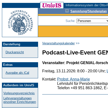
Informationssystem der Otto-F
Sammlung/Stundenplan
Suche:
Veranstaltungskalender
>>
Darstellung
Podcast-Live-Event GE
Druckansicht
Veranstalter: Projekt GENIAL-forsc
Extras
Freitag, 13.11.2026: 8:00 - 20:00 Uhr;
Ausgabe als iCal
Kontakt:
Probst, Anna-Marie
Lehrstuhl für Persönlichkeit
Außerdem im UnivIS
Telefon +49 951 863-1862, E-
Vorlesungsverzeichnis
Lehrveranstaltungen
einzelner Einrichtungen