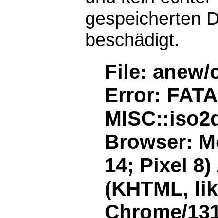
gespeicherten D
beschädigt.
File: anew/
Error: FAT
MISC::iso2d
Browser: Mo
14; Pixel 8
(KHTML, li
Chrome/131