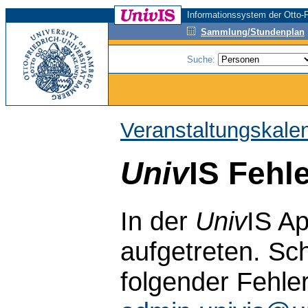
Informationssystem der Otto-F
Sammlung/Stundenplan
Suche:
Veranstaltungskale
Univ
IS Fehl
In der
Univ
IS Ap
aufgetreten. Sch
folgender Fehle