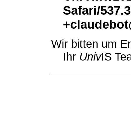
Safari/537.
+claudebot
Wir bitten um E
Ihr
Univ
IS Te