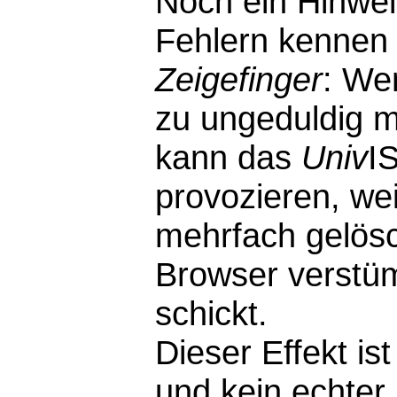
Noch ein Hinwei
Fehlern kennen 
Zeigefinger
: We
zu ungeduldig m
kann das
Univ
I
provozieren, wei
mehrfach gelösc
Browser verstü
schickt.
Dieser Effekt i
und kein echter F