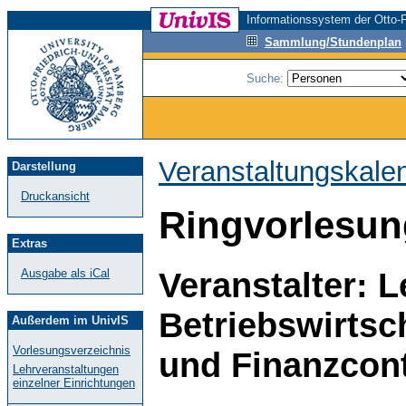
Informationssystem der Otto-F
Sammlung/Stundenplan
Suche:
Veranstaltungskale
Darstellung
Druckansicht
Ringvorlesun
Extras
Veranstalter: L
Ausgabe als iCal
Betriebswirtsc
Außerdem im UnivIS
Vorlesungsverzeichnis
und Finanzcont
Lehrveranstaltungen
einzelner Einrichtungen