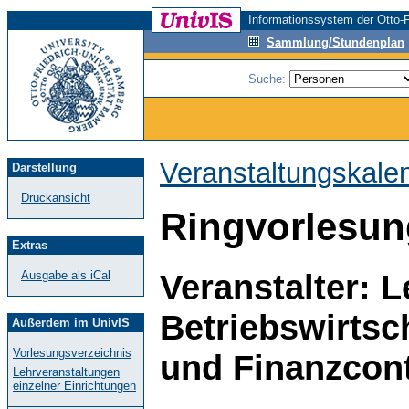
Informationssystem der Otto-F
Sammlung/Stundenplan
Suche:
Veranstaltungskale
Darstellung
Druckansicht
Ringvorlesun
Extras
Veranstalter: L
Ausgabe als iCal
Betriebswirtsc
Außerdem im UnivIS
Vorlesungsverzeichnis
und Finanzcont
Lehrveranstaltungen
einzelner Einrichtungen