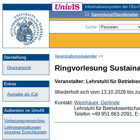
Informationssystem der Otto-F
Sammlung/Stundenplan
Suche:
Veranstaltungskalender
>>
Darstellung
Ringvorlesung Sustaina
Druckansicht
Veranstalter: Lehrstuhl für Betriebs
Extras
Wiederholt sich vom 13.10.2026 bis z
Ausgabe als iCal
Kontakt:
Weinhäupl, Gerlinde
Lehrstuhl für Betriebswirtsch
Außerdem im UnivIS
Telefon +49 951 863-2091, E-
Vorlesungsverzeichnis
Lehrveranstaltungen
einzelner Einrichtungen