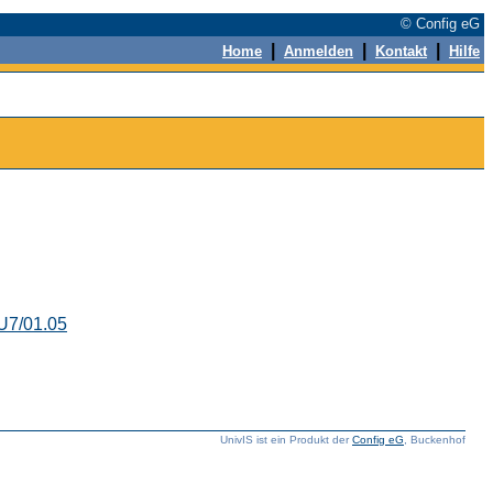
© Config eG
|
|
|
Home
Anmelden
Kontakt
Hilfe
U7/01.05
UnivIS ist ein Produkt der
Config eG
, Buckenhof