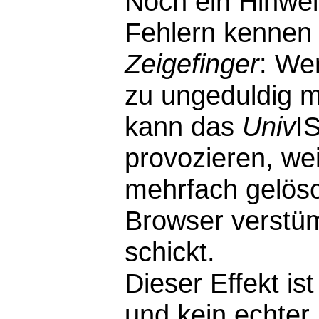
Noch ein Hinwei
Fehlern kennen 
Zeigefinger
: We
zu ungeduldig m
kann das
Univ
I
provozieren, wei
mehrfach gelösc
Browser verstü
schickt.
Dieser Effekt i
und kein echter F