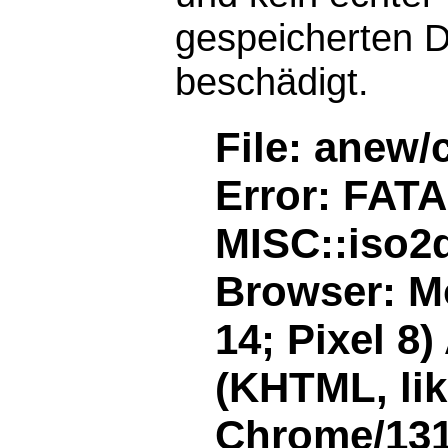
gespeicherten D
beschädigt.
File: anew/
Error: FAT
MISC::iso2d
Browser: Mo
14; Pixel 8
(KHTML, li
Chrome/131