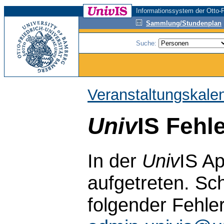
Informationssystem der Otto-F
Sammlung/Stundenplan
Suche:
Veranstaltungskale
Univ
IS Fehl
In der
Univ
IS Ap
aufgetreten. Sch
folgender Fehle