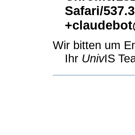
Safari/537.
+claudebot
Wir bitten um E
Ihr
Univ
IS Te