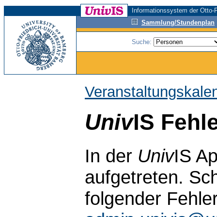
Informationssystem der Otto-F
Sammlung/Stundenplan
Suche:
Veranstaltungskale
Univ
IS Fehl
In der
Univ
IS Ap
aufgetreten. Sch
folgender Fehle