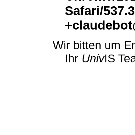
Safari/537.
+claudebot
Wir bitten um E
Ihr
Univ
IS Te