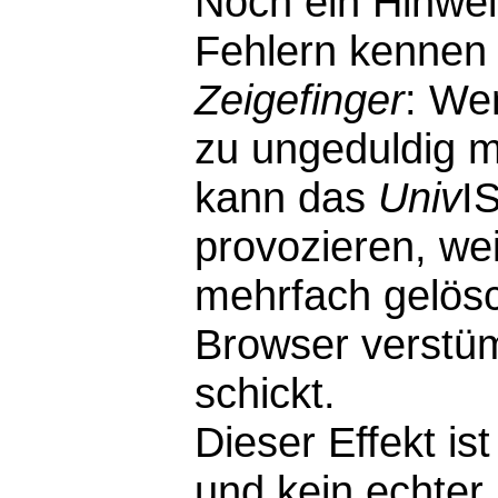
Noch ein Hinwei
Fehlern kennen 
Zeigefinger
: We
zu ungeduldig m
kann das
Univ
I
provozieren, wei
mehrfach gelösc
Browser verstü
schickt.
Dieser Effekt i
und kein echter F