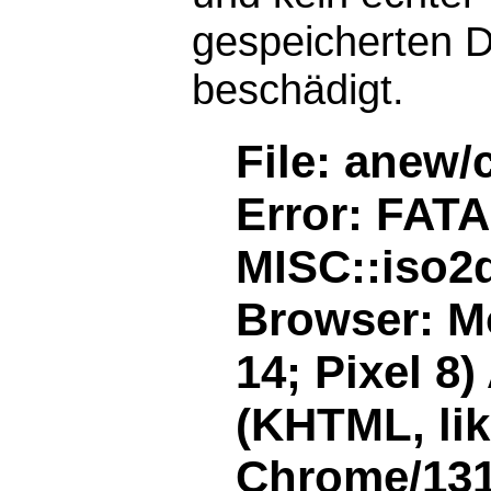
gespeicherten D
beschädigt.
File: anew/
Error: FAT
MISC::iso2d
Browser: Mo
14; Pixel 8
(KHTML, li
Chrome/131