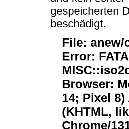
gespeicherten D
beschädigt.
File: anew/
Error: FAT
MISC::iso2d
Browser: Mo
14; Pixel 8
(KHTML, li
Chrome/131