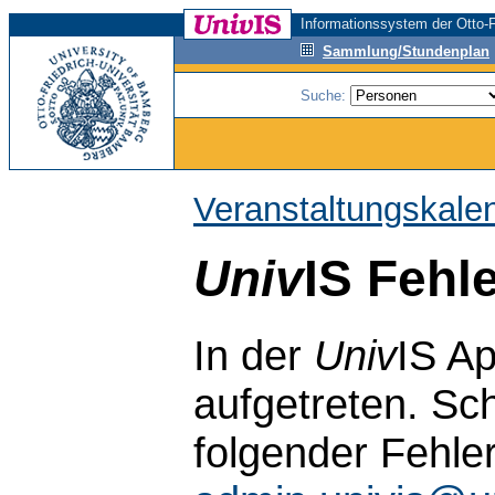
Informationssystem der Otto-F
Sammlung/Stundenplan
Suche:
Veranstaltungskale
Univ
IS Fehl
In der
Univ
IS Ap
aufgetreten. Sch
folgender Fehle