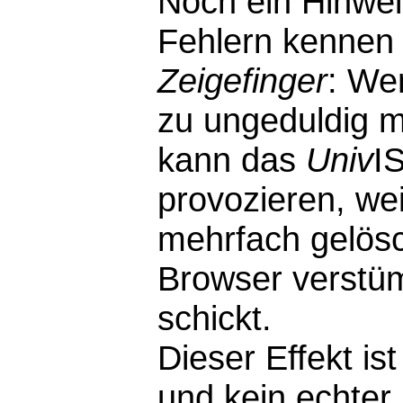
Noch ein Hinwei
Fehlern kennen 
Zeigefinger
: We
zu ungeduldig m
kann das
Univ
I
provozieren, wei
mehrfach gelösc
Browser verstü
schickt.
Dieser Effekt i
und kein echter F