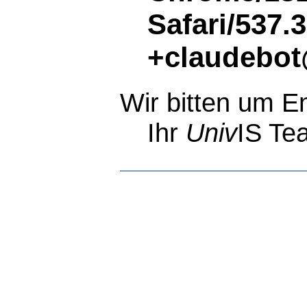
Safari/537.
+claudebot
Wir bitten um E
Ihr
Univ
IS Te