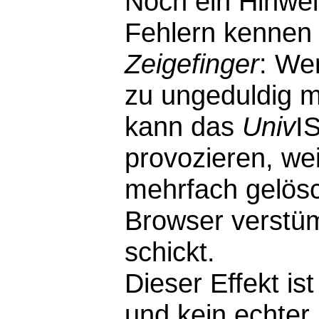
Noch ein Hinwei
Fehlern kennen 
Zeigefinger
: We
zu ungeduldig m
kann das
Univ
I
provozieren, wei
mehrfach gelösc
Browser verstü
schickt.
Dieser Effekt i
und kein echter F