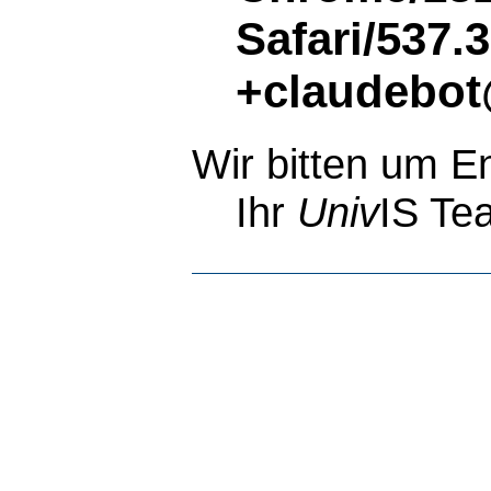
Safari/537.
+claudebot
Wir bitten um E
Ihr
Univ
IS Te