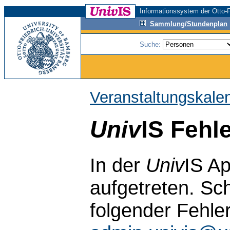
Informationssystem der Otto-F
Sammlung/Stundenplan
Suche:
Veranstaltungskale
Univ
IS Fehl
In der
Univ
IS Ap
aufgetreten. Sch
folgender Fehle