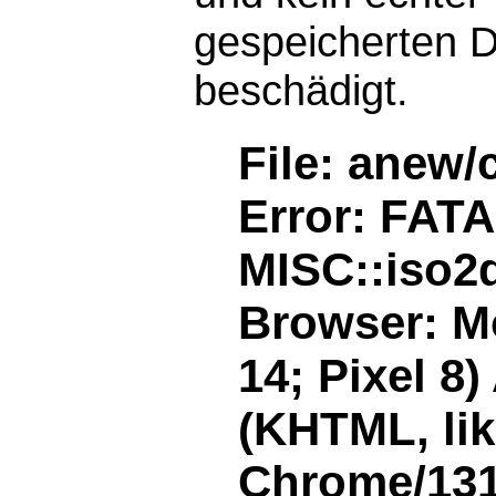
gespeicherten D
beschädigt.
File: anew/
Error: FAT
MISC::iso2d
Browser: Mo
14; Pixel 8
(KHTML, li
Chrome/131