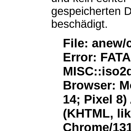
gespeicherten D
beschädigt.
File: anew/
Error: FAT
MISC::iso2d
Browser: Mo
14; Pixel 8
(KHTML, li
Chrome/131