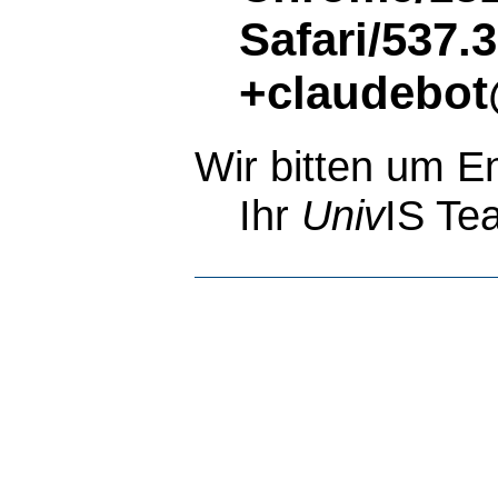
Safari/537.
+claudebot
Wir bitten um E
Ihr
Univ
IS Te