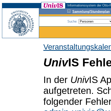
Informationssystem der Otto-F
Sammlung/Stundenplan
Suche:
Veranstaltungskale
Univ
IS Fehl
In der
Univ
IS Ap
aufgetreten. Sch
folgender Fehle