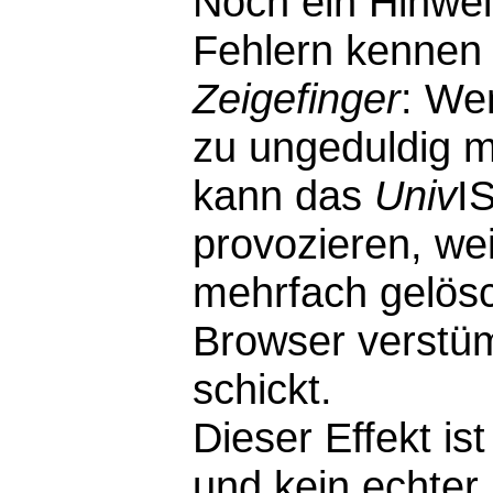
Noch ein Hinwei
Fehlern kennen 
Zeigefinger
: We
zu ungeduldig m
kann das
Univ
I
provozieren, wei
mehrfach gelösc
Browser verstü
schickt.
Dieser Effekt i
und kein echter F