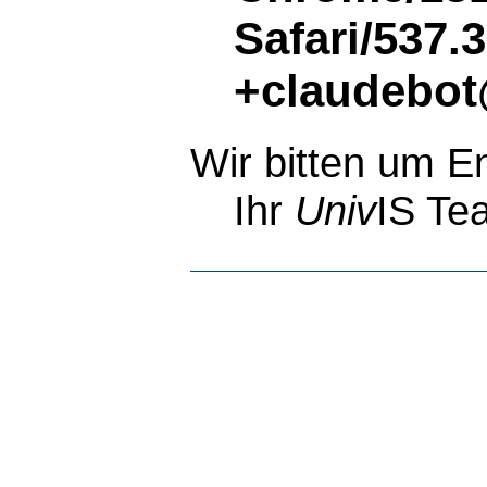
Safari/537.
+claudebot
Wir bitten um E
Ihr
Univ
IS Te