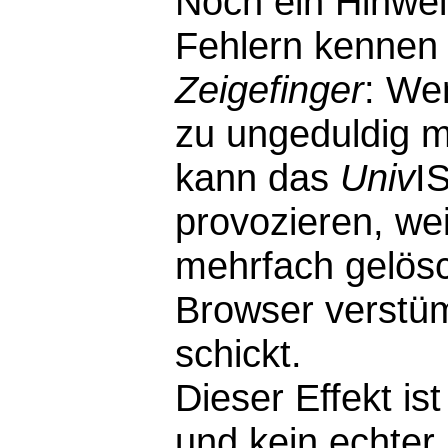
Noch ein Hinwei
Fehlern kennen 
Zeigefinger
: We
zu ungeduldig m
kann das
Univ
I
provozieren, wei
mehrfach gelösc
Browser verstü
schickt.
Dieser Effekt i
und kein echter F