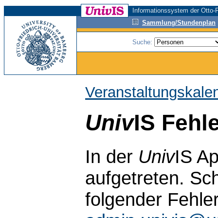
Informationssystem der Otto-F
Sammlung/Stundenplan
Suche:
Veranstaltungskale
Univ
IS Fehl
In der
Univ
IS Ap
aufgetreten. Sch
folgender Fehle