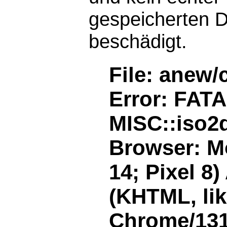
gespeicherten D
beschädigt.
File: anew/
Error: FAT
MISC::iso2d
Browser: Mo
14; Pixel 8
(KHTML, li
Chrome/131