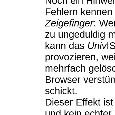
Noch ein Hinwei
Fehlern kennen 
Zeigefinger
: We
zu ungeduldig m
kann das
Univ
I
provozieren, wei
mehrfach gelösc
Browser verstü
schickt.
Dieser Effekt i
und kein echter F