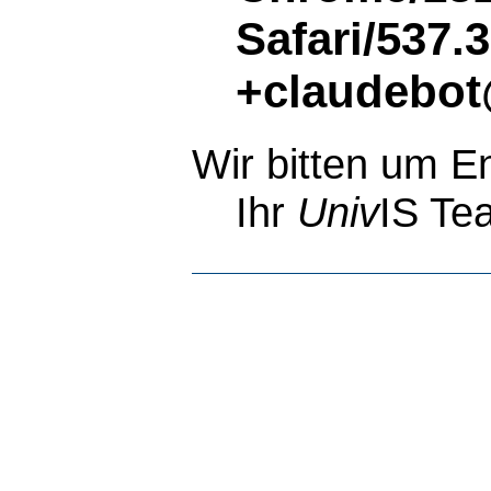
Safari/537.
+claudebot
Wir bitten um E
Ihr
Univ
IS Te