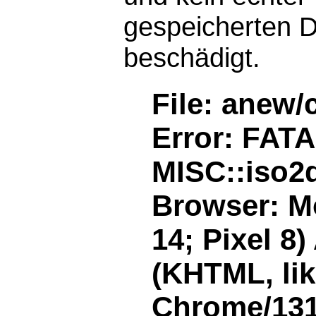
gespeicherten D
beschädigt.
File: anew/
Error: FAT
MISC::iso2d
Browser: Mo
14; Pixel 8
(KHTML, li
Chrome/131