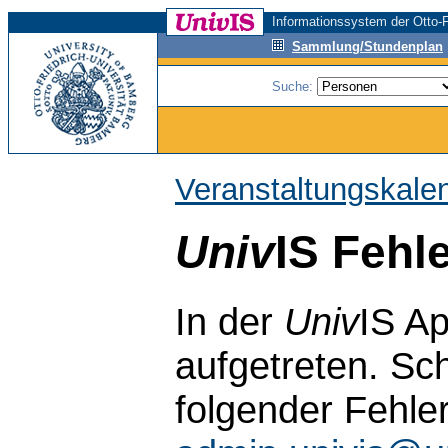
Informationssystem der Otto-F
Sammlung/Stundenplan
Suche:
Veranstaltungskale
Univ
IS Fehl
In der
Univ
IS Ap
aufgetreten. Sch
folgender Fehle