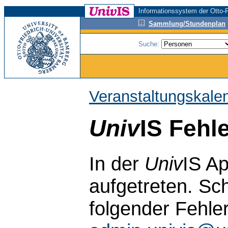
Informationssystem der Otto-F
Sammlung/Stundenplan
Suche:
Veranstaltungskale
Univ
IS Fehl
In der
Univ
IS Ap
aufgetreten. Sch
folgender Fehle