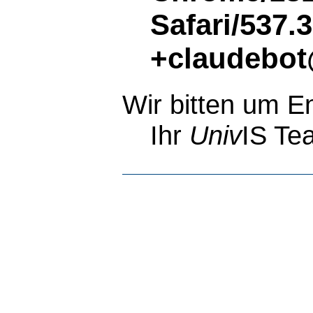
Safari/537.
+claudebot
Wir bitten um E
Ihr
Univ
IS Te