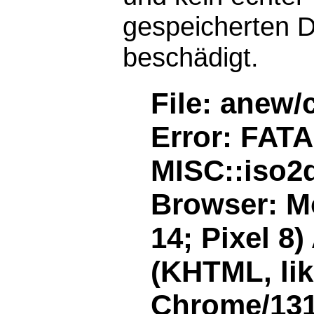
gespeicherten D
beschädigt.
File: anew/
Error: FAT
MISC::iso2d
Browser: Mo
14; Pixel 8
(KHTML, li
Chrome/131