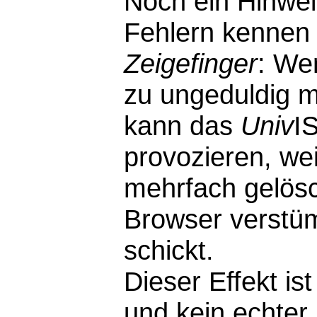
Noch ein Hinwei
Fehlern kennen 
Zeigefinger
: We
zu ungeduldig m
kann das
Univ
I
provozieren, wei
mehrfach gelösc
Browser verstü
schickt.
Dieser Effekt i
und kein echter F