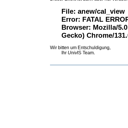
File: anew/cal_view
Error: FATAL ERROR:
Browser: Mozilla/5.
Gecko) Chrome/131.0
Wir bitten um Entschuldigung,
Ihr
Univ
IS Team.