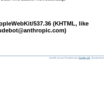
AppleWebKit/537.36 (KHTML, like
laudebot@anthropic.com)
UnivIS ist ein Produkt der
Config eG
, Buckenhof