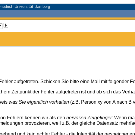
riedrich-Universität Bamberg
n Fehler aufgetreten. Schicken Sie bitte eine Mail mit folgender
chem Zeitpunkt der Fehler aufgetreten ist und ob sich das Verh
weis
was Sie eigentlich vorhatten
(z.B. Person xy von A nach B v
von Fehlern kennen wir als den
nervösen Zeigefinger
: Wenn ma
meldungen provozieren, weil z.B. der gleiche Datensatz mehrfa
rgehend und kein echter Fehler - die Integrität der gespeicherte