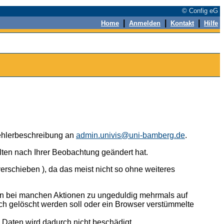
© Config eG
|
|
|
Home
Anmelden
Kontakt
Hilfe
 Fehlerbeschreibung an
admin.univis@uni-bamberg.de
.
alten nach Ihrer Beobachtung geändert hat.
erschieben ), da das meist nicht so ohne weiteres
n bei manchen Aktionen zu ungeduldig mehrmals auf
ch gelöscht werden soll oder ein Browser verstümmelte
n Daten wird dadurch nicht beschädigt.