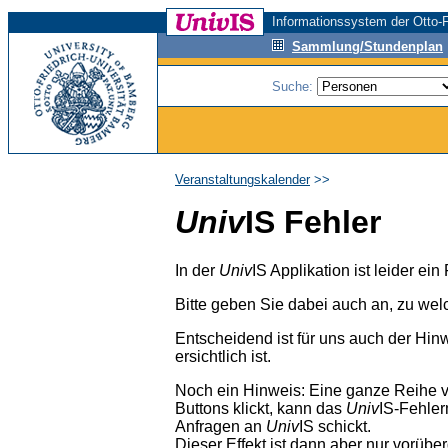
Informationssystem der Otto-F
Sammlung/Stundenplan
Suche:
Veranstaltungskalender
>>
Univ
IS Fehler
In der
Univ
IS Applikation ist leider ei
Bitte geben Sie dabei auch an, zu wel
Entscheidend ist für uns auch der Hin
ersichtlich ist.
Noch ein Hinweis: Eine ganze Reihe 
Buttons klickt, kann das
Univ
IS-Fehler
Anfragen an
Univ
IS schickt.
Dieser Effekt ist dann aber nur vorübe