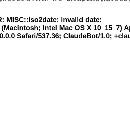
 MISC::iso2date: invalid date:
0 (Macintosh; Intel Mac OS X 10_15_7) 
.0.0 Safari/537.36; ClaudeBot/1.0; +c