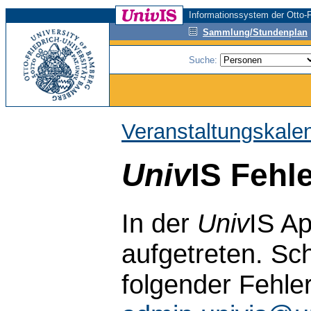
Informationssystem der Otto-F
Sammlung/Stundenplan
Suche:
Veranstaltungskale
Univ
IS Fehl
In der
Univ
IS Ap
aufgetreten. Sch
folgender Fehle