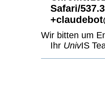
Safari/537.
+claudebot
Wir bitten um E
Ihr
Univ
IS Te