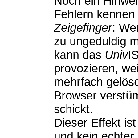
Noch ein Hinwei
Fehlern kennen 
Zeigefinger
: We
zu ungeduldig m
kann das
Univ
I
provozieren, wei
mehrfach gelösc
Browser verstü
schickt.
Dieser Effekt i
und kein echter F