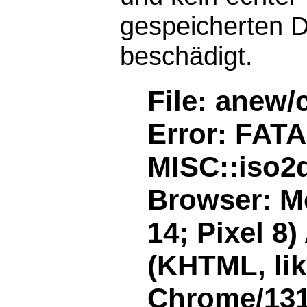
gespeicherten D
beschädigt.
File: anew/
Error: FAT
MISC::iso2d
Browser: Mo
14; Pixel 8
(KHTML, li
Chrome/131