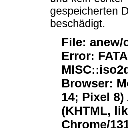
gespeicherten D
beschädigt.
File: anew/
Error: FAT
MISC::iso2d
Browser: Mo
14; Pixel 8
(KHTML, li
Chrome/131