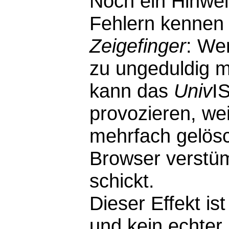
Noch ein Hinwei
Fehlern kennen 
Zeigefinger
: We
zu ungeduldig m
kann das
Univ
I
provozieren, wei
mehrfach gelösc
Browser verstü
schickt.
Dieser Effekt i
und kein echter F