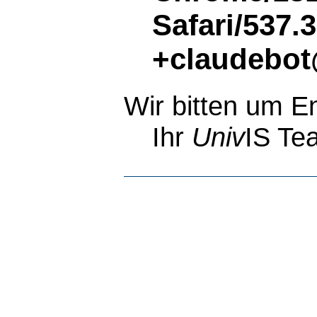
Safari/537.
+claudebot
Wir bitten um E
Ihr
Univ
IS Te