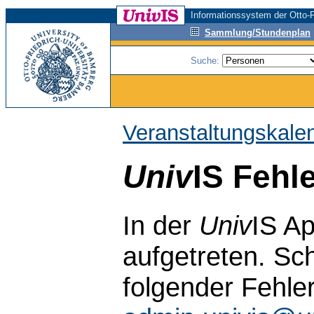
Informationssystem der Otto-F
Sammlung/Stundenplan
Suche:
Veranstaltungskale
Univ
IS Fehl
In der
Univ
IS Ap
aufgetreten. Sch
folgender Fehle