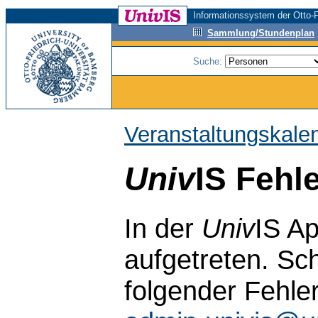
Informationssystem der Otto-F
Sammlung/Stundenplan
Suche:
Veranstaltungskale
Univ
IS Fehl
In der
Univ
IS Ap
aufgetreten. Sch
folgender Fehle