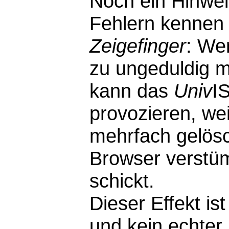
Noch ein Hinwei
Fehlern kennen 
Zeigefinger
: We
zu ungeduldig m
kann das
Univ
I
provozieren, wei
mehrfach gelösc
Browser verstü
schickt.
Dieser Effekt i
und kein echter F