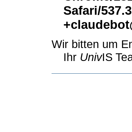
Safari/537.
+claudebot
Wir bitten um E
Ihr
Univ
IS Te