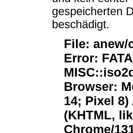
gespeicherten D
beschädigt.
File: anew/
Error: FAT
MISC::iso2d
Browser: Mo
14; Pixel 8
(KHTML, li
Chrome/131