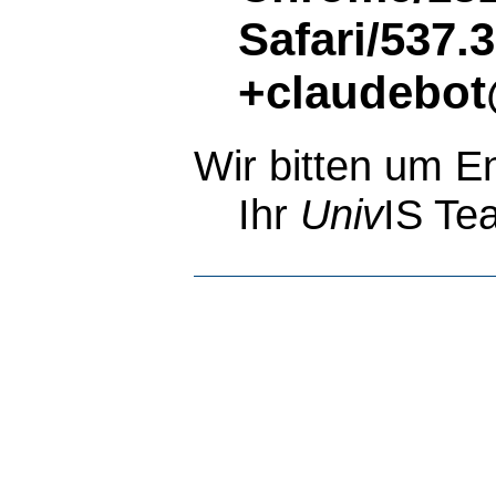
Safari/537.
+claudebot
Wir bitten um E
Ihr
Univ
IS Te