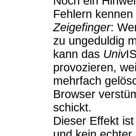
Noch ein Hinwei
Fehlern kennen 
Zeigefinger
: We
zu ungeduldig m
kann das
Univ
I
provozieren, wei
mehrfach gelösc
Browser verstü
schickt.
Dieser Effekt i
und kein echter F