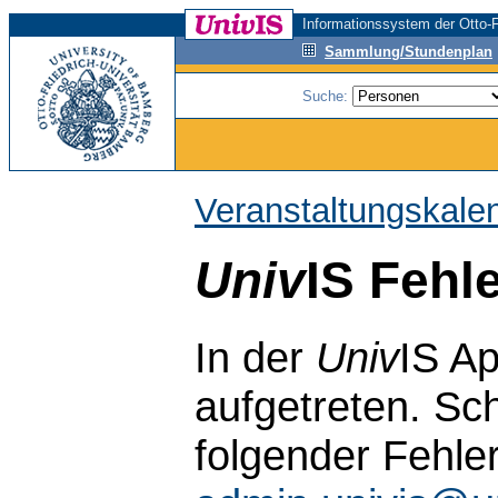
Informationssystem der Otto-F
Sammlung/Stundenplan
Suche:
Veranstaltungskale
Univ
IS Fehl
In der
Univ
IS Ap
aufgetreten. Sch
folgender Fehle