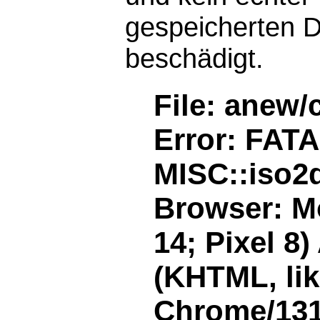
gespeicherten D
beschädigt.
File: anew/
Error: FAT
MISC::iso2d
Browser: Mo
14; Pixel 8
(KHTML, li
Chrome/131