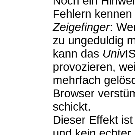
Noch ein Hinwei
Fehlern kennen 
Zeigefinger
: We
zu ungeduldig m
kann das
Univ
I
provozieren, wei
mehrfach gelösc
Browser verstü
schickt.
Dieser Effekt i
und kein echter F