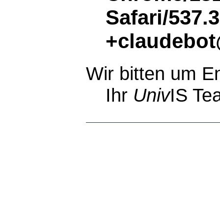
Safari/537.
+claudebot
Wir bitten um E
Ihr
Univ
IS Te