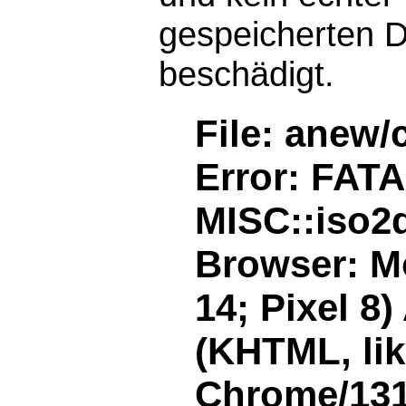
gespeicherten D
beschädigt.
File: anew/
Error: FAT
MISC::iso2d
Browser: Mo
14; Pixel 8
(KHTML, li
Chrome/131