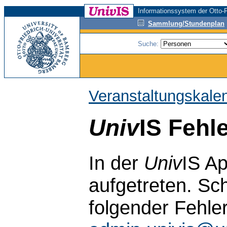
Informationssystem der Otto-F
Sammlung/Stundenplan
Suche:
Veranstaltungskale
Univ
IS Fehl
In der
Univ
IS Ap
aufgetreten. Sch
folgender Fehle