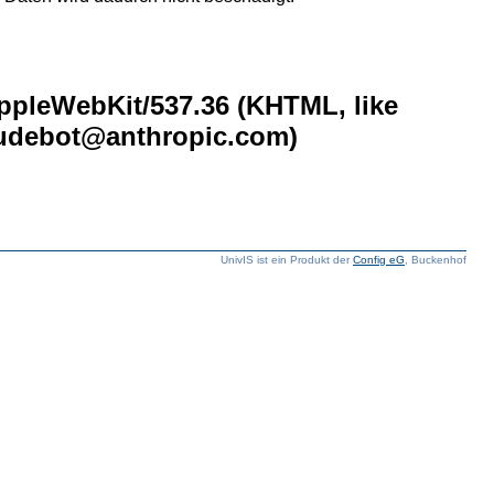
AppleWebKit/537.36 (KHTML, like
laudebot@anthropic.com)
UnivIS ist ein Produkt der
Config eG
, Buckenhof