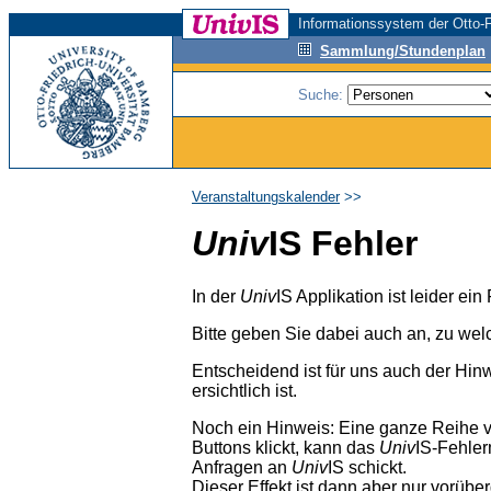
Informationssystem der Otto-F
Sammlung/Stundenplan
Suche:
Veranstaltungskalender
>>
Univ
IS Fehler
In der
Univ
IS Applikation ist leider ei
Bitte geben Sie dabei auch an, zu wel
Entscheidend ist für uns auch der Hin
ersichtlich ist.
Noch ein Hinweis: Eine ganze Reihe 
Buttons klickt, kann das
Univ
IS-Fehler
Anfragen an
Univ
IS schickt.
Dieser Effekt ist dann aber nur vorübe