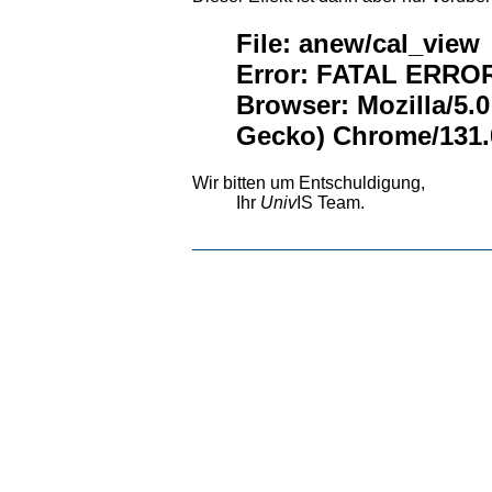
File: anew/cal_view
Error: FATAL ERROR:
Browser: Mozilla/5.
Gecko) Chrome/131.0
Wir bitten um Entschuldigung,
Ihr
Univ
IS Team.