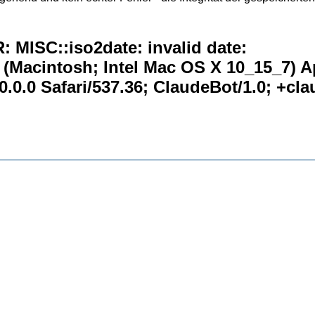
 MISC::iso2date: invalid date:
0 (Macintosh; Intel Mac OS X 10_15_7) 
.0.0 Safari/537.36; ClaudeBot/1.0; +c