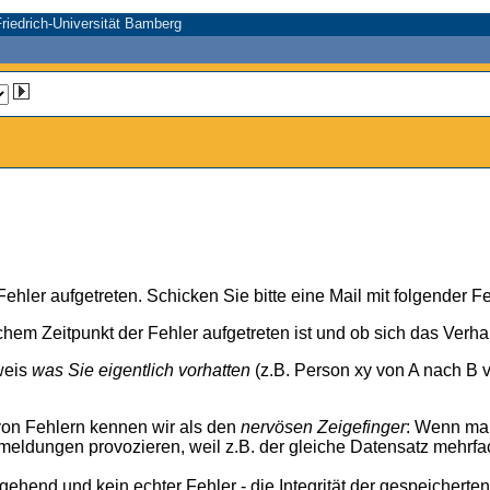
riedrich-Universität Bamberg
n Fehler aufgetreten. Schicken Sie bitte eine Mail mit folgender
chem Zeitpunkt der Fehler aufgetreten ist und ob sich das Verh
weis
was Sie eigentlich vorhatten
(z.B. Person xy von A nach B v
von Fehlern kennen wir als den
nervösen Zeigefinger
: Wenn ma
meldungen provozieren, weil z.B. der gleiche Datensatz mehrfa
rgehend und kein echter Fehler - die Integrität der gespeicherte