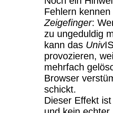
Noch ein Hinwei
Fehlern kennen 
Zeigefinger
: We
zu ungeduldig m
kann das
Univ
I
provozieren, wei
mehrfach gelösc
Browser verstü
schickt.
Dieser Effekt i
und kein echter F