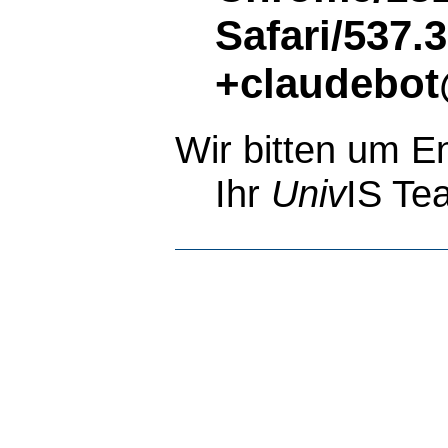
Safari/537.
+claudebot
Wir bitten um E
Ihr
Univ
IS Te