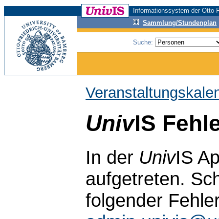
Informationssystem der Otto-F
Sammlung/Stundenplan
Suche:
Veranstaltungskale
Univ
IS Fehl
In der
Univ
IS Ap
aufgetreten. Sch
folgender Fehle