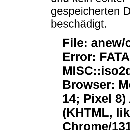
gespeicherten D
beschädigt.
File: anew/
Error: FAT
MISC::iso2d
Browser: Mo
14; Pixel 8
(KHTML, li
Chrome/131