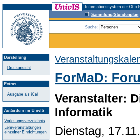
Informationssystem der Otto-F
Sammlung/Stundenplan
Suche:
Veranstaltungskale
Darstellung
Druckansicht
ForMaD: Foru
Extras
Veranstalter: 
Ausgabe als iCal
Informatik
Außerdem im UnivIS
Vorlesungsverzeichnis
Dienstag, 17.11
Lehrveranstaltungen
einzelner Einrichtungen