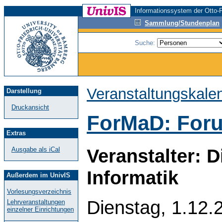
Informationssystem der Otto-F
Sammlung/Stundenplan
Suche:
Veranstaltungskale
Darstellung
Druckansicht
ForMaD: Foru
Extras
Veranstalter: 
Ausgabe als iCal
Informatik
Außerdem im UnivIS
Vorlesungsverzeichnis
Dienstag, 1.12.
Lehrveranstaltungen
einzelner Einrichtungen